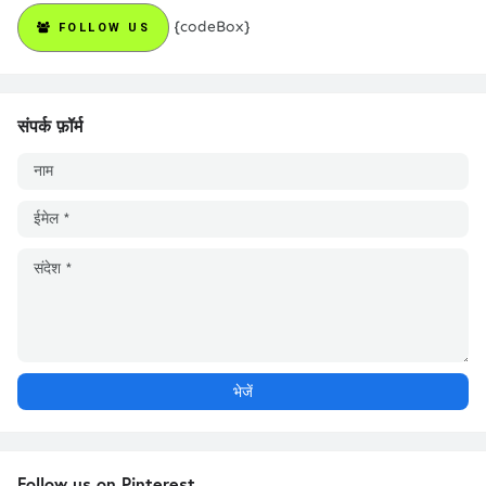
{codeBox}
FOLLOW US
संपर्क फ़ॉर्म
Follow us on Pinterest