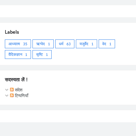
Labels
आध्यात्म
35
ऋग्वेद
1
धर्म
63
यजुर्वेद
1
वेद
1
वैदिकज्ञान
1
सृष्टि
1
सदस्यता लें !
संदेश
टिप्पणियाँ