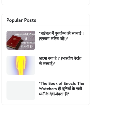
Popular Posts
*बाईबल में पुनर्जन्म की सच्चाई !
(प्रमाण सहित पढ़ें!)*
आत्मा क्या है ? (भारतीय वेदांत
से सच्चाई)*
*The Book of Enoch: The
Watchers ही दुनियाँ के सभी
धर्मों के देवी-देवता हैं!*