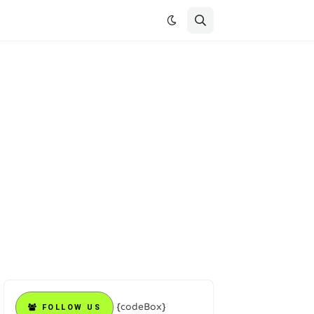
{codeBox}
FOLLOW US