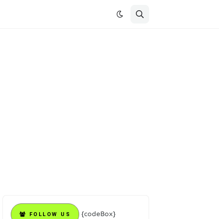
{codeBox}
FOLLOW US