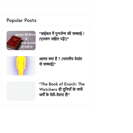
Popular Posts
*बाईबल में पुनर्जन्म की सच्चाई !
(प्रमाण सहित पढ़ें!)*
आत्मा क्या है ? (भारतीय वेदांत
से सच्चाई)*
*The Book of Enoch: The
Watchers ही दुनियाँ के सभी
धर्मों के देवी-देवता हैं!*