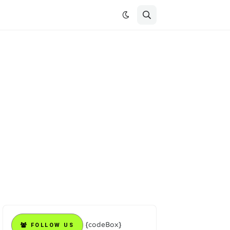
{codeBox}
FOLLOW US