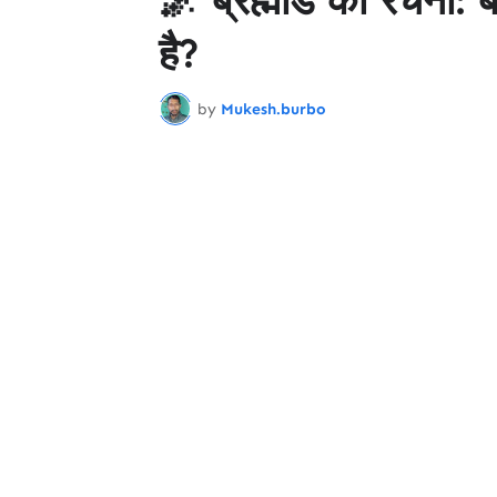
है?
by
Mukesh.burbo