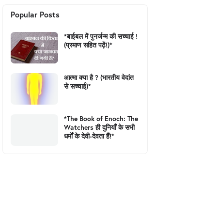
Popular Posts
*बाईबल में पुनर्जन्म की सच्चाई !
(प्रमाण सहित पढ़ें!)*
आत्मा क्या है ? (भारतीय वेदांत
से सच्चाई)*
*The Book of Enoch: The
Watchers ही दुनियाँ के सभी
धर्मों के देवी-देवता हैं!*