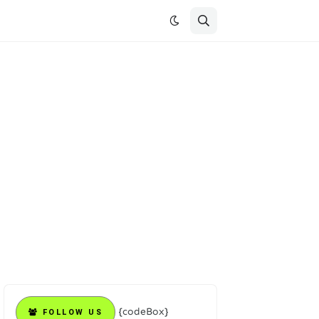
{codeBox}
FOLLOW US