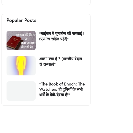
Popular Posts
*बाईबल में पुनर्जन्म की सच्चाई !
(प्रमाण सहित पढ़ें!)*
आत्मा क्या है ? (भारतीय वेदांत
से सच्चाई)*
*The Book of Enoch: The
Watchers ही दुनियाँ के सभी
धर्मों के देवी-देवता हैं!*