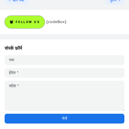
और नया
पुराने
{codeBox}
FOLLOW US
संपर्क फ़ॉर्म